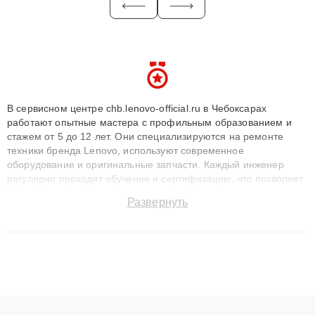
В сервисном центре chb.lenovo-official.ru в Чебоксарах
работают опытные мастера с профильным образованием и
стажем от 5 до 12 лет. Они специализируются на ремонте
техники бренда Lenovo, используют современное
оборудование и оригинальные запчасти. Каждый инженер
регулярно проходит обучение и сертификацию, что позволяет
быстро и точноdiagnostikировать поломки и восстанавливать
Развернуть
технику с сохранением гарантии до 3 лет. Наши мастера
решают сложные случаи: от замены матриц и материнских
плат до ремонта после залития и восстановления данных.
Благодаря высокой квалификации и ответственному подходу
клиенты получают быстрый, качественный ремонт и понятные
объяснения по результатам диагностики.