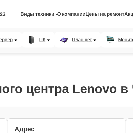
-23
Виды техники
О компании
Цены на ремонт
Ак
ервер
ПК
Планшет
Монит
ого центра Lenovo в
Адрес