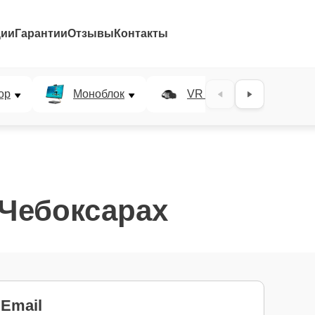
ции
Гарантии
Отзывы
Контакты
ор
Моноблок
VR система
 Чебоксарах
Email